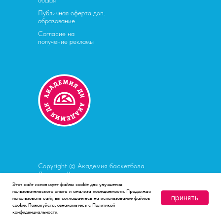
общая
Публичная оферта доп.
образование
Согласие на
получение рекламы
Copyright © Академия баскетбола
Дмитрия Кулагина
Этот сайт использует файлы cookie для улучшения
пользовательского опыта и анализа посещаемости. Продолжая
Разработка сайта
Анита Сова
принять
использовать сайт, вы соглашаетесь на использование файлов
cookie. Пожалуйста, ознакомьтесь с Политикой
и Фима Лисов
конфиденциальности.