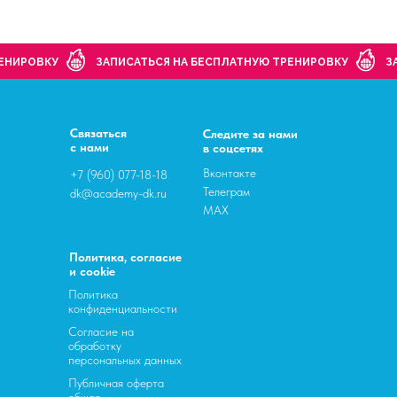
РЕНИРОВКУ
ЗАПИСАТЬСЯ НА БЕСПЛАТНУЮ ТРЕНИРОВКУ
З
Связаться
Следите за нами
с нами
в соцсетях
Вконтакте
+7 (960) 077-18-18
Телеграм
dk@academy-dk.ru
MAX
Политика, согласие
и cookie
Политика
конфиденциальности
Согласие на
обработку
персональных данных
Публичная оферта