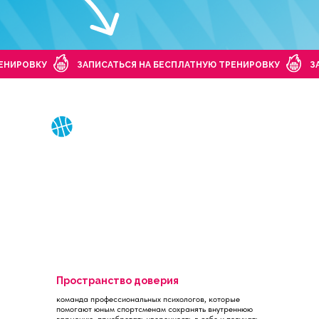
РЕНИРОВКУ
ЗАПИСАТЬСЯ НА БЕСПЛАТНУЮ ТРЕНИРОВКУ
З
Пространство доверия
команда профессиональных психологов, которые
помогают юным спортсменам сохранять внутреннюю